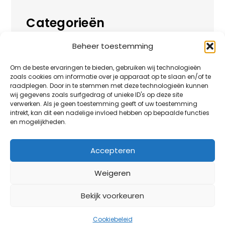
Categorieën
Beheer toestemming
Alles over
Huis
Om de beste ervaringen te bieden, gebruiken wij technologieën
zoals cookies om informatie over je apparaat op te slaan en/of te
Overig
raadplegen. Door in te stemmen met deze technologieën kunnen
wij gegevens zoals surfgedrag of unieke ID's op deze site
verwerken. Als je geen toestemming geeft of uw toestemming
Tuin
intrekt, kan dit een nadelige invloed hebben op bepaalde functies
en mogelijkheden.
Vrije tijd
Zakelijk
Accepteren
Weigeren
Bekijk voorkeuren
HuisjeBoompjeBlog.nl thema blog noot door
Creativ
Themes
Cookiebeleid