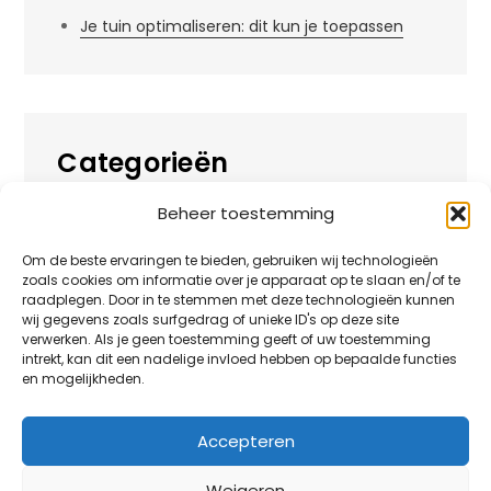
Je tuin optimaliseren: dit kun je toepassen
Categorieën
Beheer toestemming
Alles over
Huis
Om de beste ervaringen te bieden, gebruiken wij technologieën
zoals cookies om informatie over je apparaat op te slaan en/of te
Overig
raadplegen. Door in te stemmen met deze technologieën kunnen
wij gegevens zoals surfgedrag of unieke ID's op deze site
verwerken. Als je geen toestemming geeft of uw toestemming
Tuin
intrekt, kan dit een nadelige invloed hebben op bepaalde functies
en mogelijkheden.
Vrije tijd
Zakelijk
Accepteren
Weigeren