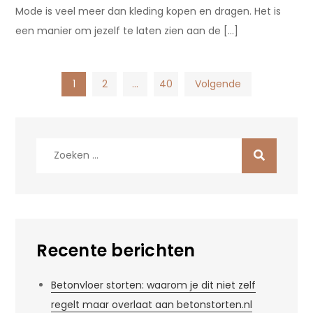
Mode is veel meer dan kleding kopen en dragen. Het is
een manier om jezelf te laten zien aan de […]
Berichten
1
2
…
40
Volgende
paginering
Zoek
naar:
Recente berichten
Betonvloer storten: waarom je dit niet zelf
regelt maar overlaat aan betonstorten.nl