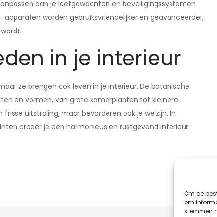
h aanpassen aan je leefgewoonten en beveiligingssystemen
e-apparaten worden gebruiksvriendelijker en geavanceerder,
 wordt.
den in je interieur
, maar ze brengen ook leven in je interieur. De botanische
e maten en vormen, van grote kamerplanten tot kleinere
risse uitstraling, maar bevorderen ook je welzijn. In
ten creëer je een harmonieus en rustgevend interieur.
Om de best
om informat
stemmen me