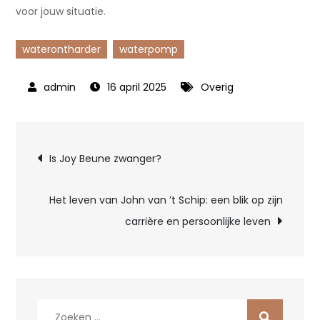
voor jouw situatie.
waterontharder
waterpomp
16 april 2025
Overig
Bericht
Is Joy Beune zwanger?
navigatie
Het leven van John van ’t Schip: een blik op zijn
carrière en persoonlijke leven
Zoek