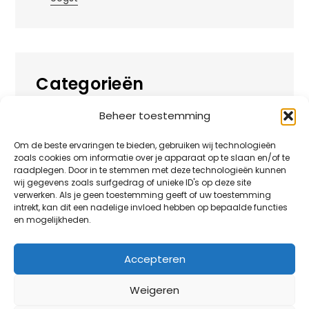
Categorieën
Beheer toestemming
Alles over
Huis
Om de beste ervaringen te bieden, gebruiken wij technologieën
zoals cookies om informatie over je apparaat op te slaan en/of te
Overig
raadplegen. Door in te stemmen met deze technologieën kunnen
wij gegevens zoals surfgedrag of unieke ID's op deze site
verwerken. Als je geen toestemming geeft of uw toestemming
Tuin
intrekt, kan dit een nadelige invloed hebben op bepaalde functies
en mogelijkheden.
Vrije tijd
Zakelijk
Accepteren
Weigeren