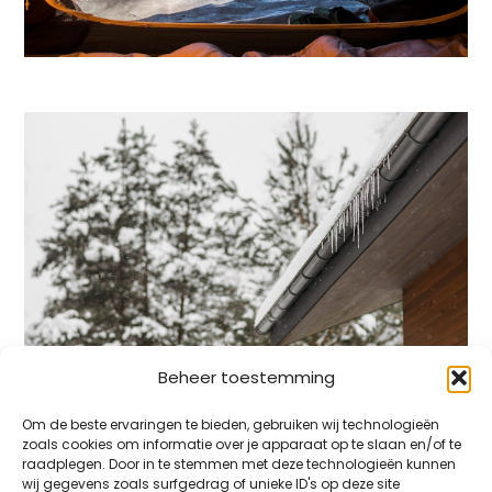
Beheer toestemming
Om de beste ervaringen te bieden, gebruiken wij technologieën
HUIS
25 NOVEMBER 2025
zoals cookies om informatie over je apparaat op te slaan en/of te
raadplegen. Door in te stemmen met deze technologieën kunnen
Hogedrukreinigers voor het
wij gegevens zoals surfgedrag of unieke ID's op deze site