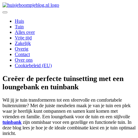
Ga
naar
De leukste Interieur, Duurzaamheid en Lifestyle blog
de
Huisje Boompje Blog
Huis
inhoud
Tuin
Alles over
Vrije tijd
Zakelijk
Overig
Contact
Over ons
Cookiebeleid (EU)
Creëer de perfecte tuinsetting met een
loungebank en tuinbank
Wil jij je tuin transformeren tot een sfeervolle en comfortabele
buitenruimte? Met de juiste meubelen maak je van je tuin een plek
waar je heerlijk kunt ontspannen en samen kunt komen met
vrienden en familie. Een loungebank voor de tuin en een stijlvolle
tuinbank
zijn onmisbaar voor een gezellige en functionele tuin. In
deze blog lees je hoe je de ideale combinatie kiest en je tuin optimaal
inricht.