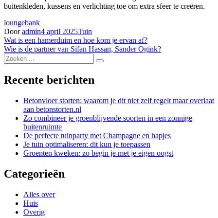
buitenkleden, kussens en verlichting toe om extra sfeer te creëren.
loungebank
Door
admin
4 april 2025
Tuin
Bericht
Wat is een hamerduim en hoe kom je ervan af?
Wie is de partner van Sifan Hassan, Sander Ogink?
navigatie
Zoek
naar:
Recente berichten
Betonvloer storten: waarom je dit niet zelf regelt maar overlaat
aan betonstorten.nl
Zo combineer je groenblijvende soorten in een zonnige
buitenruimte
De perfecte tuinparty met Champagne en hapjes
Je tuin optimaliseren: dit kun je toepassen
Groenten kweken: zo begin je met je eigen oogst
Categorieën
Alles over
Huis
Overig