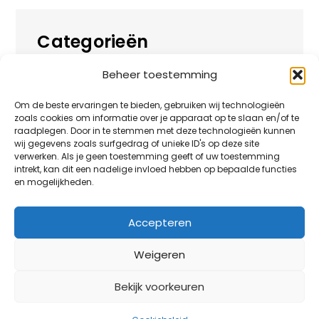
Categorieën
Beheer toestemming
Alles over
Huis
Om de beste ervaringen te bieden, gebruiken wij technologieën
zoals cookies om informatie over je apparaat op te slaan en/of te
Overig
raadplegen. Door in te stemmen met deze technologieën kunnen
wij gegevens zoals surfgedrag of unieke ID's op deze site
verwerken. Als je geen toestemming geeft of uw toestemming
Tuin
intrekt, kan dit een nadelige invloed hebben op bepaalde functies
en mogelijkheden.
Vrije tijd
Zakelijk
Accepteren
Weigeren
Bekijk voorkeuren
HuisjeBoompjeBlog.nl thema blog noot door
Creativ