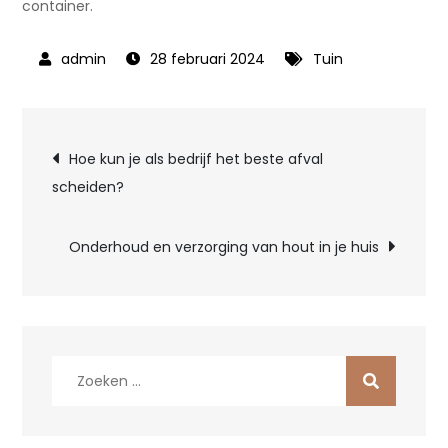
container.
28 februari 2024
Tuin
Bericht
Hoe kun je als bedrijf het beste afval
scheiden?
navigatie
Onderhoud en verzorging van hout in je huis
Zoek
naar: