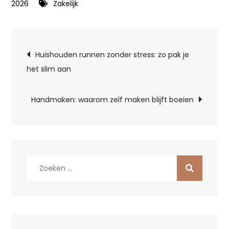
2026
Zakelijk
Bericht
Huishouden runnen zonder stress: zo pak je
het slim aan
navigatie
Handmaken: waarom zelf maken blijft boeien
Zoek
naar: