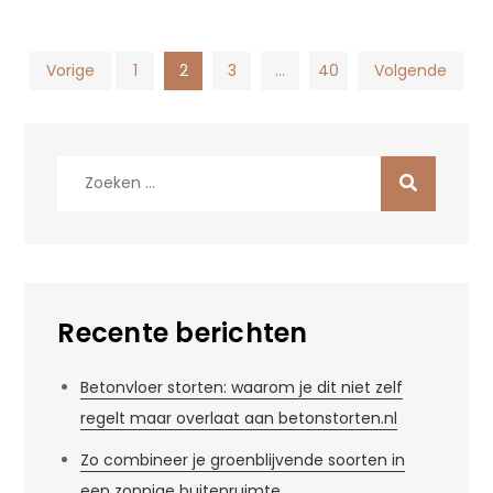
Berichten
Vorige
1
2
3
…
40
Volgende
paginering
Zoek
naar:
Recente berichten
Betonvloer storten: waarom je dit niet zelf
regelt maar overlaat aan betonstorten.nl
Zo combineer je groenblijvende soorten in
een zonnige buitenruimte