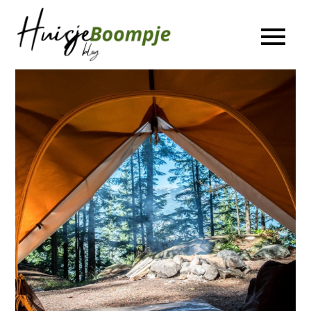
Ga
naar
Huisje
De leukste Interieur,
de
Duurzaamheid en
Boompje
Lifestyle blog
inhoud
Blog