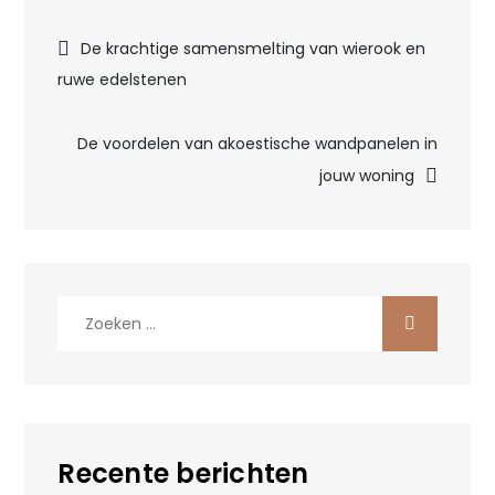
Bericht
De krachtige samensmelting van wierook en
ruwe edelstenen
navigatie
De voordelen van akoestische wandpanelen in
jouw woning
Zoek
naar:
Recente berichten