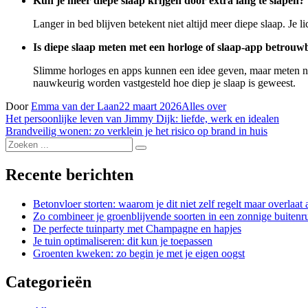
Kun je meer diepe slaap krijgen door extra lang te slapen?
Langer in bed blijven betekent niet altijd meer diepe slaap. Je
Is diepe slaap meten met een horloge of slaap-app betrouw
Slimme horloges en apps kunnen een idee geven, maar meten niet
nauwkeurig worden vastgesteld hoe diep je slaap is geweest.
Door
Emma van der Laan
22 maart 2026
Alles over
Bericht
Het persoonlijke leven van Jimmy Dijk: liefde, werk en idealen
Brandveilig wonen: zo verklein je het risico op brand in huis
navigatie
Zoek
naar:
Recente berichten
Betonvloer storten: waarom je dit niet zelf regelt maar overlaat 
Zo combineer je groenblijvende soorten in een zonnige buitenr
De perfecte tuinparty met Champagne en hapjes
Je tuin optimaliseren: dit kun je toepassen
Groenten kweken: zo begin je met je eigen oogst
Categorieën