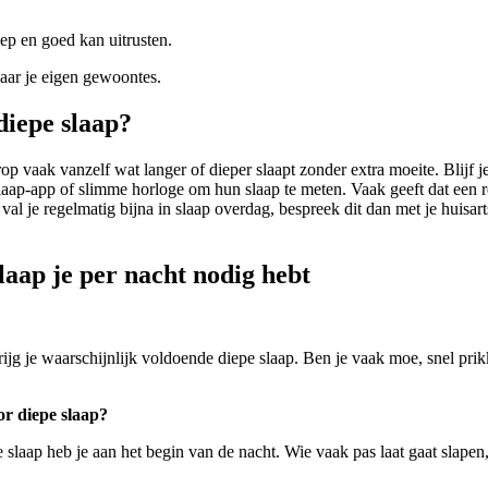
ep en goed kan uitrusten.
naar je eigen gewoontes.
diepe slaap?
erop vaak vanzelf wat langer of dieper slaapt zonder extra moeite. Blijf 
aap-app of slimme horloge om hun slaap te meten. Vaak geeft dat een r
f val je regelmatig bijna in slaap overdag, bespreek dit dan met je huis
laap je per nacht nodig hebt
ijg je waarschijnlijk voldoende diepe slaap. Ben je vaak moe, snel prikk
or diepe slaap?
e slaap heb je aan het begin van de nacht. Wie vaak pas laat gaat slapen