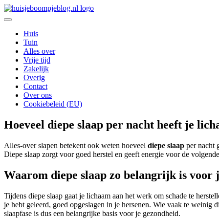
Ga
naar
De leukste Interieur, Duurzaamheid en Lifestyle blog
de
Huisje Boompje Blog
Huis
inhoud
Tuin
Alles over
Vrije tijd
Zakelijk
Overig
Contact
Over ons
Cookiebeleid (EU)
Hoeveel diepe slaap per nacht heeft je lic
Alles-over slapen betekent ook weten hoeveel
diepe slaap
per nacht g
Diepe slaap zorgt voor goed herstel en geeft energie voor de volgende 
Waarom diepe slaap zo belangrijk is voor 
Tijdens diepe slaap gaat je lichaam aan het werk om schade te herstel
je hebt geleerd, goed opgeslagen in je hersenen. Wie vaak te weinig d
slaapfase is dus een belangrijke basis voor je gezondheid.