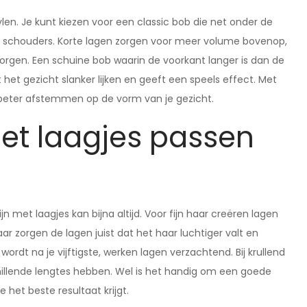
len. Je kunt kiezen voor een classic bob die net onder de
p de schouders. Korte lagen zorgen voor meer volume bovenop,
zorgen. Een schuine bob waarin de voorkant langer is dan de
 het gezicht slanker lijken en geeft een speels effect. Met
g beter afstemmen op de vorm van je gezicht.
met laagjes passen
lijn met laagjes kan bijna altijd. Voor fijn haar creëren lagen
haar zorgen de lagen juist dat het haar luchtiger valt en
ordt na je vijftigste, werken lagen verzachtend. Bij krullend
hillende lengtes hebben. Wel is het handig om een goede
het beste resultaat krijgt.