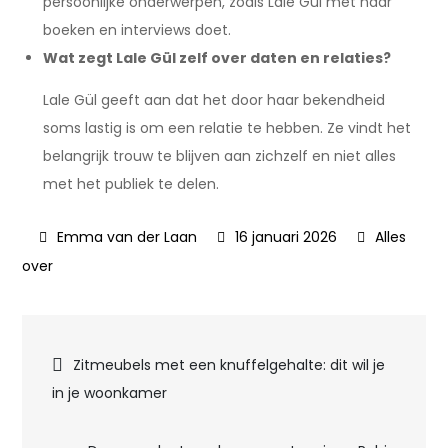
persoonlijke onderwerpen, zoals Lale Gül met haar
boeken en interviews doet.
Wat zegt Lale Gül zelf over daten en relaties?
Lale Gül geeft aan dat het door haar bekendheid
soms lastig is om een relatie te hebben. Ze vindt het
belangrijk trouw te blijven aan zichzelf en niet alles
met het publiek te delen.
16 januari 2026
Alles
over
Bericht
Zitmeubels met een knuffelgehalte: dit wil je
in je woonkamer
navigatie