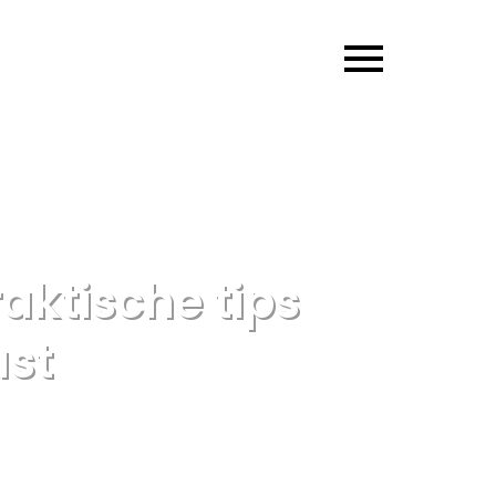
raktische tips
ust