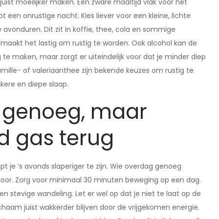
 juist moeilijker maken. Een zware maaltijd vlak voor het
ot een onrustige nacht. Kies liever voor een kleine, lichte
 avonduren. Dit zit in koffie, thee, cola en sommige
 maakt het lastig om rustig te worden. Ook alcohol kan de
ig te maken, maar zorgt er uiteindelijk voor dat je minder diep
Kamille- of valeriaanthee zijn bekende keuzes om rustig te
kere en diepe slaap.
 genoeg, maar
d gas terug
t je ’s avonds slaperiger te zijn. Wie overdag genoeg
r door. Zorg voor minimaal 30 minuten beweging op een dag.
en stevige wandeling. Let er wel op dat je niet te laat op de
ichaam juist wakkerder blijven door de vrijgekomen energie.