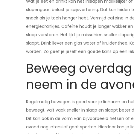
Wat je eet en drinkt kan het inslapen makkelijker of
slapengaan belast je spijsvertering. Dat kan leiden t
snack als je toch honger hebt. Vermijd cafeïne in de
energiedrankjes. Cafeïne houdt je langer wakker en
slaap verstoren. Het lijkt je misschien sneller slaper
slaapt. Drink liever een glas water of kruidenthee. 
worden. Zo geef je jezelf een goede kans op een lek
Beweeg overdag
neem in de avon
Regelmatig bewegen is goed voor je lichaam en help
beweegt, valt vaak sneller in slaap en slaapt bete
Dit kan ook in de vorm van bijvoorbeeld fietsen of e
avond nog intensief gaat sporten. Hierdoor kan je l