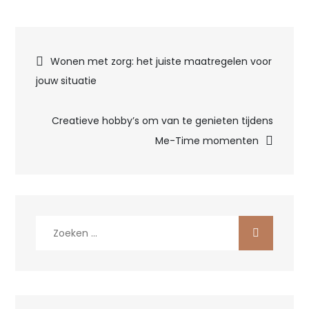
Bericht
Wonen met zorg: het juiste maatregelen voor
jouw situatie
navigatie
Creatieve hobby’s om van te genieten tijdens
Me-Time momenten
Zoek
naar: