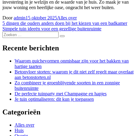
investering in je welzijn en de waarde van je huis. Zo maak je van
jouw woning een heerlijke oase, ongeacht het weer buiten.
Door
admin
15 oktober 2025
Alles over
Bericht
5 dingen die ouders anders doen bij het kiezen van een badkamer
Simpele tuin ideeën voor een gezellige buitenruimte
navigatie
Zoek
naar:
Recente berichten
Waarom quichevormen onmisbaar zijn voor het bakken van
hartige taarten
Betonvloer storten: waarom je dit niet zelf regelt maar overlaat
aan betonstorten.nl
Zo combineer je groenblijvende soorten in een zonnige
buitenruimte
De perfecte tuinparty met Champagne en hapjes
Je tuin optimaliseren: dit kun je toepassen
Categorieën
Alles over
Huis
Overig