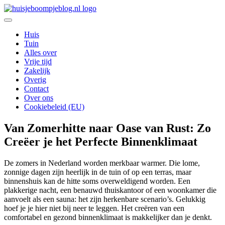
Ga
naar
De leukste Interieur, Duurzaamheid en Lifestyle blog
de
Huisje Boompje Blog
Huis
inhoud
Tuin
Alles over
Vrije tijd
Zakelijk
Overig
Contact
Over ons
Cookiebeleid (EU)
Van Zomerhitte naar Oase van Rust: Zo
Creëer je het Perfecte Binnenklimaat
De zomers in Nederland worden merkbaar warmer. Die lome,
zonnige dagen zijn heerlijk in de tuin of op een terras, maar
binnenshuis kan de hitte soms overweldigend worden. Een
plakkerige nacht, een benauwd thuiskantoor of een woonkamer die
aanvoelt als een sauna: het zijn herkenbare scenario’s. Gelukkig
hoef je je hier niet bij neer te leggen. Het creëren van een
comfortabel en gezond binnenklimaat is makkelijker dan je denkt.