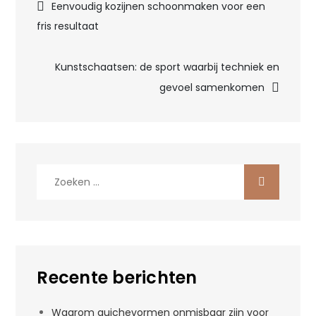
Bericht
Eenvoudig kozijnen schoonmaken voor een
fris resultaat
navigatie
Kunstschaatsen: de sport waarbij techniek en
gevoel samenkomen
Zoek
naar:
Recente berichten
Waarom quichevormen onmisbaar zijn voor