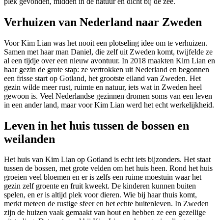
plek gevonden, midden in de natuur en dicht bij de zee.
Verhuizen van Nederland naar Zweden
Voor Kim Lian was het nooit een plotseling idee om te verhuizen.
Samen met haar man Daniel, die zelf uit Zweden komt, twijfelde ze
al een tijdje over een nieuw avontuur. In 2018 maakten Kim Lian en
haar gezin de grote stap: ze vertrokken uit Nederland en begonnen
een frisse start op Gotland, het grootste eiland van Zweden. Het
gezin wilde meer rust, ruimte en natuur, iets wat in Zweden heel
gewoon is. Veel Nederlandse gezinnen dromen soms van een leven
in een ander land, maar voor Kim Lian werd het echt werkelijkheid.
Leven in het huis tussen de bossen en
weilanden
Het huis van Kim Lian op Gotland is echt iets bijzonders. Het staat
tussen de bossen, met grote velden om het huis heen. Rond het huis
groeien veel bloemen en er is zelfs een ruime moestuin waar het
gezin zelf groente en fruit kweekt. De kinderen kunnen buiten
spelen, en er is altijd plek voor dieren. Wie bij haar thuis komt,
merkt meteen de rustige sfeer en het echte buitenleven. In Zweden
zijn de huizen vaak gemaakt van hout en hebben ze een gezellige