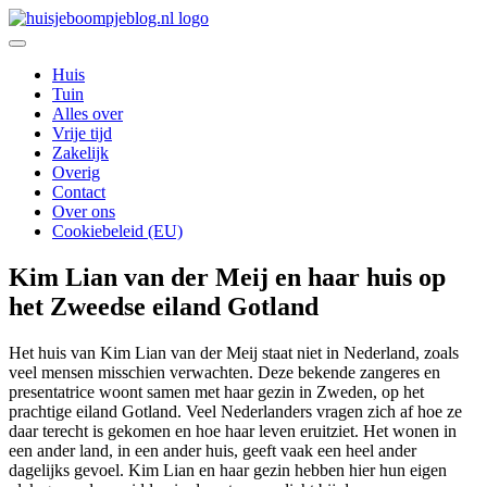
Ga
naar
De leukste Interieur, Duurzaamheid en Lifestyle blog
de
Huisje Boompje Blog
Huis
inhoud
Tuin
Alles over
Vrije tijd
Zakelijk
Overig
Contact
Over ons
Cookiebeleid (EU)
Kim Lian van der Meij en haar huis op
het Zweedse eiland Gotland
Het huis van Kim Lian van der Meij staat niet in Nederland, zoals
veel mensen misschien verwachten. Deze bekende zangeres en
presentatrice woont samen met haar gezin in Zweden, op het
prachtige eiland Gotland. Veel Nederlanders vragen zich af hoe ze
daar terecht is gekomen en hoe haar leven eruitziet. Het wonen in
een ander land, in een ander huis, geeft vaak een heel ander
dagelijks gevoel. Kim Lian en haar gezin hebben hier hun eigen