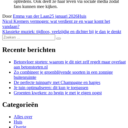
optredens. Ook deelt ze haar leven via sociale media zodat
fans kunnen mee kijken.
Door
Emma van der Laan
25 januari 2026
Huis
Bericht
Nicol Kremers vermogen: wat verdient ze en waar komt het
vandaan?
navigatie
Klassieke muziek: tijdloos, veelzijdig en dichter bij je dan je denkt
Zoek
naar:
Recente berichten
Betonvloer storten: waarom je dit niet zelf regelt maar overlaat
aan betonstorten.nl
Zo combineer je groenblijvende soorten in een zonnige
buitenruimte
De perfecte tuinparty met Champagne en hapjes
Je tuin optimaliseren: dit kun je toepassen
Groenten kweken: zo begin je met je eigen oogst
Categorieën
Alles over
Huis
Overig