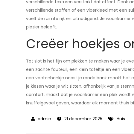
verschillende texturen versterkt dat effect. Denk a
verschillende stoffen of een vloerkleed met een s
voelt de ruimte rijk en uitnodigend. Je woonkamer wor
plezier beleeft.
Creëer hoekjes o
Tot slot is het fijn om plekken te maken waar je 
een zachte fauteuil, een klein tafeltje en een vl
een voetenbankje naast je ronde bank maakt het e
je kiezen waar je wilt zitten, afhankelijk van je st
comfort, maakt dat je woonkamer een plek wordt wa
knuffelgevoel geven, waardoor elk moment thuis bi
21 december 2025
Huis