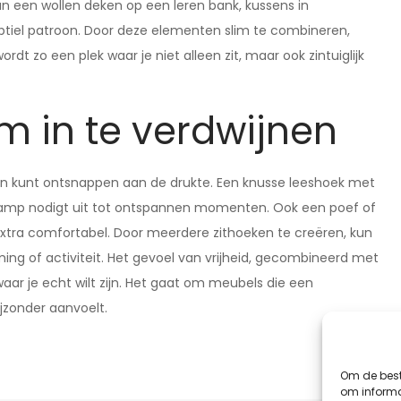
an een wollen deken op een leren bank, kussens in
ubtiel patroon. Door deze elementen slim te combineren,
dt zo een plek waar je niet alleen zit, maar ook zintuiglijk
m in te verdwijnen
even kunt ontsnappen aan de drukte. Een knusse leeshoek met
oerlamp nodigt uit tot ontspannen momenten. Ook een poef of
xtra comfortabel. Door meerdere zithoeken te creëren, kun
emming of activiteit. Het gevoel van vrijheid, gecombineerd met
ar je echt wilt zijn. Het gaat om meubels die een
jzonder aanvoelt.
Om de best
om informat