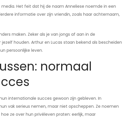
de media. Het feit dat hij de naam Anneliese noemde in een
 Verdere informatie over zijn vriendin, zoals haar achternaam,
ders maken. Zeker als je van jongs af aan in de
oor jezelf houden. Arthur en Lucas staan bekend als bescheiden
un persoonlijke leven.
Jussen: normaal
ucces
hun internationale succes gewoon zijn gebleven. In
e hun vak serieus nemen, maar niet opscheppen. Ze noemen
n hoe ze over hun privéleven praten: eerlijk, maar