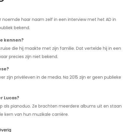
ur noemde haar naam zelf in een interview met het AD in
publiek bekend.
ese kennen?
uise die hij maakte met zijn familie. Dat vertelde hij in een
aar precies zijn niet bekend.
ese?
er zijn privéleven in de media. Na 2015 zijn er geen publieke
er Lucas?
 op als pianoduo. Ze brachten meerdere albums uit en staan
 kern van hun muzikale carrière.
verig