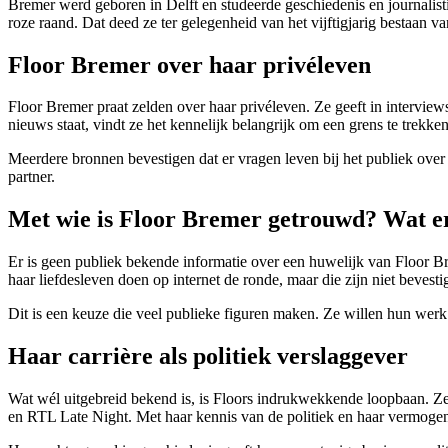
Bremer werd geboren in Delft en studeerde geschiedenis en journalist
roze raand. Dat deed ze ter gelegenheid van het vijftigjarig bestaan va
Floor Bremer over haar privéleven
Floor Bremer praat zelden over haar privéleven. Ze geeft in interviews
nieuws staat, vindt ze het kennelijk belangrijk om een grens te trekke
Meerdere bronnen bevestigen dat er vragen leven bij het publiek over h
partner.
Met wie is Floor Bremer getrouwd? Wat er 
Er is geen publiek bekende informatie over een huwelijk van Floor Bre
haar liefdesleven doen op internet de ronde, maar die zijn niet beves
Dit is een keuze die veel publieke figuren maken. Ze willen hun werk 
Haar carrière als politiek verslaggever
Wat wél uitgebreid bekend is, is Floors indrukwekkende loopbaan. Ze 
en RTL Late Night. Met haar kennis van de politiek en haar vermogen