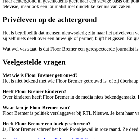
Haar achtergrond in geschiedenis geeft haar een stevige basis om polit
televisie, maar ook een journalist met duidelijke kennis van zaken.
Privéleven op de achtergrond
Het is begrijpelijk dat mensen nieuwsgierig zijn naar het privéleven v
zij zelf niets deelt over een huwelijk of partner, blijft het gissen. En gi
Wat wel vaststaat, is dat Floor Bremer een gerespecteerde journalist i
Veelgestelde vragen
Met wie is Floor Bremer getrouwd?
Het is niet bekend met wie Floor Bremer getrouwd is, of zij überhaupt
Heeft Floor Bremer kinderen?
Over kinderen heeft Floor Bremer in de media niets bekendgemaakt. He
Waar ken je Floor Bremer van?
Floor Bremer is politiek verslaggever bij RTL Nieuws. Je kent haar va
Heeft Floor Bremer een boek geschreven?
Ja, Floor Bremer schreef het boek Pronkjewail in roze raand. Ze deed 