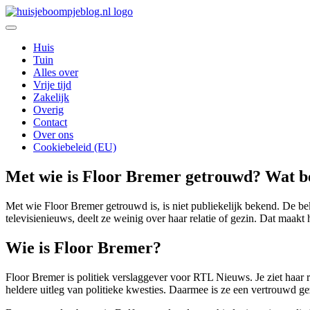
Ga
naar
De leukste Interieur, Duurzaamheid en Lifestyle blog
de
Huisje Boompje Blog
Huis
inhoud
Tuin
Alles over
Vrije tijd
Zakelijk
Overig
Contact
Over ons
Cookiebeleid (EU)
Met wie is Floor Bremer getrouwd? Wat be
Met wie Floor Bremer getrouwd is, is niet publiekelijk bekend. De b
televisienieuws, deelt ze weinig over haar relatie of gezin. Dat maak
Wie is Floor Bremer?
Floor Bremer is politiek verslaggever voor RTL Nieuws. Je ziet haar 
heldere uitleg van politieke kwesties. Daarmee is ze een vertrouwd ge