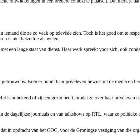
ieke ontwikkelingen in een bredere context te plaatsen. Dat merk je aan
an iemand die ze zo vaak op televisie zien. Toch is het goed om te resp
ssen is niet hetzelfde als weten.
s met een lange staat van dienst. Haar werk spreekt voor zich, ook zond
 getrouwd is. Bremer houdt haar privéleven bewust uit de media en heef
t is onbekend of zij een gezin heeft, omdat ze over haar privéleven na
n de dagelijkse journaals en van talkshows op RTL, waar ze politieke o
dat in opdracht van het COC, voor de Groningse vestiging van die organi