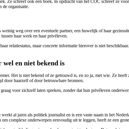
iek. Ze schreef ook een boek. In opdracht van het COC schreef ze voor
n de organisatie.
 weinig weg over een eventuele partner, een huwelijk of haar gezinssitua
n tussen haar werk en haar privéleven.
aar relatiestatus, maar concrete informatie hierover is niet beschikbaa
wel en niet bekend is
mer. Het is niet bekend of ze getrouwd is, en zo ja, met wie. Ze heeft
tigd door haarzelf of door betrouwbare bronnen.
graag voor zichzelf laten spreken, zonder dat hun privéleven onderwerp 
werkt al jaren als politiek journalist en is een vaste naam in het Ned
 om complexe onderwerpen eenvoudig uit te leggen, heeft ze een grote