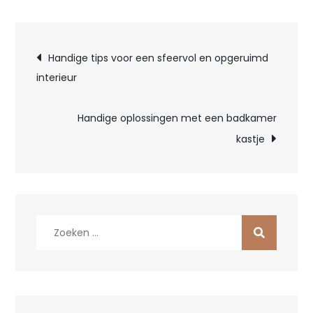
Bericht
Handige tips voor een sfeervol en opgeruimd
interieur
navigatie
Handige oplossingen met een badkamer
kastje
Zoek
naar: