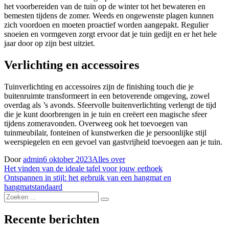
het voorbereiden van de tuin op de winter tot het bewateren en
bemesten tijdens de zomer. Weeds en ongewenste plagen kunnen
zich voordoen en moeten proactief worden aangepakt. Regulier
snoeien en vormgeven zorgt ervoor dat je tuin gedijt en er het hele
jaar door op zijn best uitziet.
Verlichting en accessoires
Tuinverlichting en accessoires zijn de finishing touch die je
buitenruimte transformeert in een betoverende omgeving, zowel
overdag als ’s avonds. Sfeervolle buitenverlichting verlengt de tijd
die je kunt doorbrengen in je tuin en creëert een magische sfeer
tijdens zomeravonden. Overweeg ook het toevoegen van
tuinmeubilair, fonteinen of kunstwerken die je persoonlijke stijl
weerspiegelen en een gevoel van gastvrijheid toevoegen aan je tuin.
Door
admin
6 oktober 2023
Alles over
Bericht
Het vinden van de ideale tafel voor jouw eethoek
Ontspannen in stijl: het gebruik van een hangmat en
navigatie
hangmatstandaard
Zoek
naar:
Recente berichten