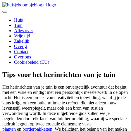
Ga
naar
De leukste Interieur, Duurzaamheid en Lifestyle blog
de
Huisje Boompje Blog
Huis
inhoud
Tuin
Alles over
Vrije tijd
Zakelijk
Overig
Contact
Over ons
Cookiebeleid (EU)
Tips voor het herinrichten van je tuin
Het herinrichten van je tuin is een onvergetelijk avontuur dat begint
met een visie en eindigt met een persoonlijk meesterwerk in de open
lucht. Het is een proces van creativiteit en toewijding, waarbij je de
kans krijgt om een buitenruimte te creëren die niet alleen jouw
levensstijl weerspiegelt, maar ook een bron van rust en
verwondering wordt. In deze uitgebreide gids zullen we je
begeleiden door elk facet van tuinherinrichting, waarbij we speciale
nadruk leggen op twee cruciale elementen:
vaste
planten
en
borderpakketten
. We belichten het belang van het maken