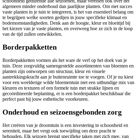
schoonheid gedurende alle seizoenen, maar vereisen ook over het
algemeen minder onderhoud dan jaarlijkse planten. Om met succes
vaste planten in je tuin te integreren, is het van essentieel belang om
te begrijpen welke soorten gedijen in jouw specifieke klimaat en
bodemomstandigheden. Denk aan de hoogte, kleur en bloeitijd bij
het kiezen van je vaste planten, en overweeg hoe ze zich in de loop
van de tijd zullen ontwikkelen.
Borderpakketten
Borderpakketten vormen als het ware de verf op het doek van je
tuin. Deze zorgvuldig samengestelde assortimenten van bloemen en
planten zijn ontworpen om structuur, kleur en visuele
aantrekkingskracht aan je buitenruimte toe te voegen. Of je nu kiest
voor een weelderige wilde bloementuin met een uitbundige mix van
kleuren en texturen of een formele tuin met strakke lijnen en
gecoördineerde beplanting, er is een borderpakket beschikbaar die
perfect past bij jouw esthetische voorkeuren.
Onderhoud en seizoensgebonden zorg
Het creëren van je droomtuin is een investering in schoonheid en
sereniteit, maar het vergt ook toewijding om deze pracht te
behouden. Elk seizoen brengt specifieke taken met zich mee, van