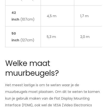
42
4,5 m
1,7 m
inch
(107cm)
50
5,3 m
2,0 m
inch
(127cm)
Welke maat
muurbeugels?
Het meest lastige is om te weten waar je de
muurbeugels moet plaatsen. Om dit te weten te komen
kun je gebruik maken van de Flat Display Mounting
Interface (FDMI), ook wel de VESA (Video Electronics