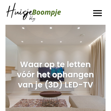
Ga
naar
Huisje
De leukste Interieur,
de
Duurzaamheid en
Boompje
Lifestyle blog
inhoud
Blog
Waar op te letten
vóór het ophangen
van je (3D) LED-TV