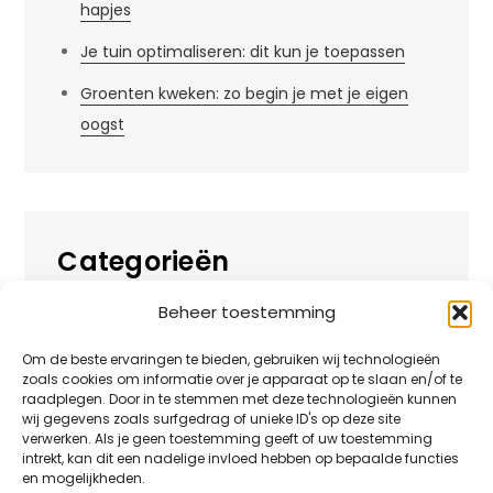
hapjes
Je tuin optimaliseren: dit kun je toepassen
Groenten kweken: zo begin je met je eigen
oogst
Categorieën
Beheer toestemming
Alles over
Huis
Om de beste ervaringen te bieden, gebruiken wij technologieën
zoals cookies om informatie over je apparaat op te slaan en/of te
Overig
raadplegen. Door in te stemmen met deze technologieën kunnen
wij gegevens zoals surfgedrag of unieke ID's op deze site
verwerken. Als je geen toestemming geeft of uw toestemming
Tuin
intrekt, kan dit een nadelige invloed hebben op bepaalde functies
en mogelijkheden.
Vrije tijd