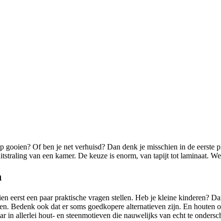
op gooien? Of ben je net verhuisd? Dan denk je misschien in de eerste 
uitstraling van een kamer. De keuze is enorm, van tapijt tot laminaat. Wel
n
chien eerst een paar praktische vragen stellen. Heb je kleine kinderen? D
den. Bedenk ook dat er soms goedkopere alternatieven zijn. En houten of
r in allerlei hout- en steenmotieven die nauwelijks van echt te ondersc