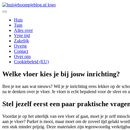
Ga
naar
De leukste Interieur, Duurzaamheid en Lifestyle blog
de
Huisje Boompje Blog
Huis
inhoud
Tuin
Alles over
Vrije tijd
Zakelijk
Overig
Contact
Over ons
Cookiebeleid (EU)
Welke vloer kies je bij jouw inrichting?
Ben je toe aan wat nieuws? Wil je je inrichting eens lekker op de sch
na te denken over je vloer. Je vloer is echt bepalend voor de sfeer en 
Stel jezelf eerst een paar praktische vrage
Voordat je op het uiterlijk van een vloer af gaat, moet je je zelf miss
aan je vloer? Parket is mooi, maar moet om de zoveel tijd gelakt wor
een stuk minder prijzig. Deze materialen zijn tegenwoordig verkrijgbaa