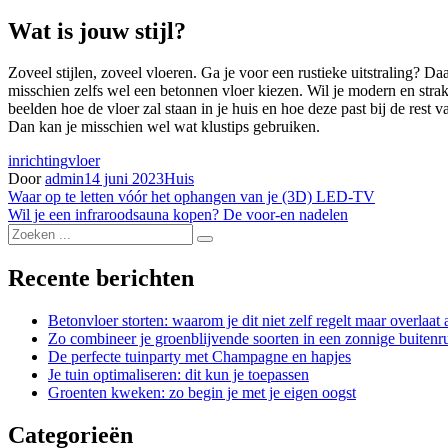
Wat is jouw stijl?
Zoveel stijlen, zoveel vloeren. Ga je voor een rustieke uitstraling? Da
misschien zelfs wel een betonnen vloer kiezen. Wil je modern en stra
beelden hoe de vloer zal staan in je huis en hoe deze past bij de rest 
Dan kan je misschien wel wat klustips gebruiken.
inrichting
vloer
Door
admin
14 juni 2023
Huis
Bericht
Waar op te letten vóór het ophangen van je (3D) LED-TV
Wil je een infraroodsauna kopen? De voor-en nadelen
navigatie
Zoek
naar:
Recente berichten
Betonvloer storten: waarom je dit niet zelf regelt maar overlaat 
Zo combineer je groenblijvende soorten in een zonnige buitenr
De perfecte tuinparty met Champagne en hapjes
Je tuin optimaliseren: dit kun je toepassen
Groenten kweken: zo begin je met je eigen oogst
Categorieën