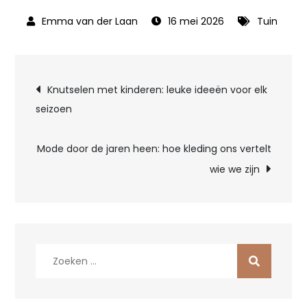
16 mei 2026
Tuin
Bericht
Knutselen met kinderen: leuke ideeën voor elk
seizoen
navigatie
Mode door de jaren heen: hoe kleding ons vertelt
wie we zijn
Zoek
naar: