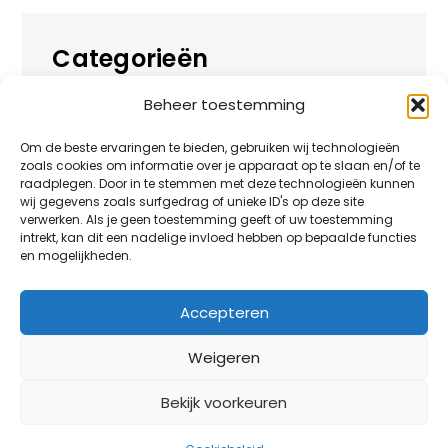
Categorieën
Beheer toestemming
Alles over
Huis
Om de beste ervaringen te bieden, gebruiken wij technologieën
zoals cookies om informatie over je apparaat op te slaan en/of te
Overig
raadplegen. Door in te stemmen met deze technologieën kunnen
wij gegevens zoals surfgedrag of unieke ID's op deze site
verwerken. Als je geen toestemming geeft of uw toestemming
Tuin
intrekt, kan dit een nadelige invloed hebben op bepaalde functies
en mogelijkheden.
Vrije tijd
Zakelijk
Accepteren
Weigeren
Bekijk voorkeuren
HuisjeBoompjeBlog.nl thema blog noot door
Creativ