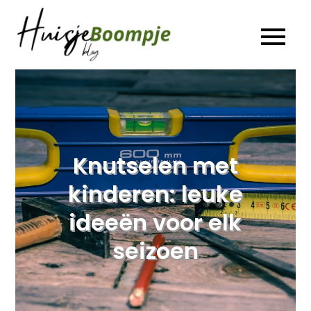
Ga
naar
Huisje
De leukste Interieur,
de
Duurzaamheid en
Boompje
Lifestyle blog
inhoud
Blog
Knutselen met
kinderen: leuke
ideeën voor elk
seizoen