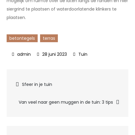
mogelijk om ruimte over de laten langs de randen en hier
siergrind te plaatsen of waterdoorlatende klinkers te
plaatsen.
betontegels
terras
28 juni 2023
Tuin
Bericht
Sfeer in je tuin
navigatie
Van veel naar geen muggen in de tuin: 3 tips