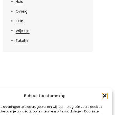
Huis
Overig
Tuin
Vrije tijd
Zakelijk
Beheer toestemming
e ervaringen te bieden, gebruiken wij technologieën zoals cookies
ie over je apparaat op te slaan en/of te raadplegen. Door in te