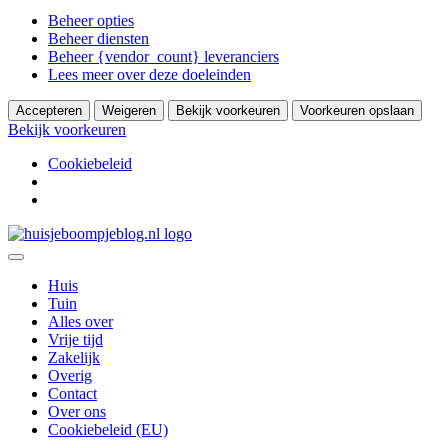
Beheer opties
Beheer diensten
Beheer {vendor_count} leveranciers
Lees meer over deze doeleinden
Accepteren
Weigeren
Bekijk voorkeuren
Voorkeuren opslaan
Bekijk voorkeuren
Cookiebeleid
Ga
naar
De leukste Interieur, Duurzaamheid en Lifestyle blog
de
Huisje Boompje Blog
Huis
inhoud
Tuin
Alles over
Vrije tijd
Zakelijk
Overig
Contact
Over ons
Cookiebeleid (EU)