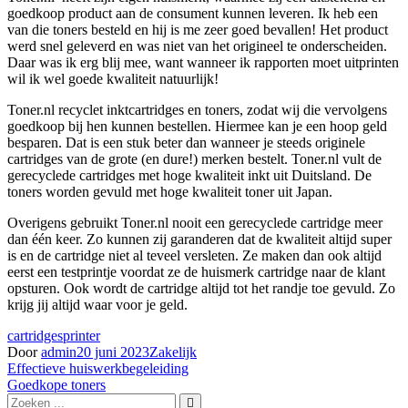
goedkoop product aan de consument kunnen leveren. Ik heb een
van die toners besteld en hij is me zeer goed bevallen! Het product
werd snel geleverd en was niet van het origineel te onderscheiden.
Daar was ik erg blij mee, want wanneer ik rapporten moet uitprinten
wil ik wel goede kwaliteit natuurlijk!
Toner.nl recyclet inktcartridges en toners, zodat wij die vervolgens
goedkoop bij hen kunnen bestellen. Hiermee kan je een hoop geld
besparen. Dat is een stuk beter dan wanneer je steeds originele
cartridges van de grote (en dure!) merken bestelt. Toner.nl vult de
gerecyclede cartridges met hoge kwaliteit inkt uit Duitsland. De
toners worden gevuld met hoge kwaliteit toner uit Japan.
Overigens gebruikt Toner.nl nooit een gerecyclede cartridge meer
dan één keer. Zo kunnen zij garanderen dat de kwaliteit altijd super
is en de cartridge niet al teveel versleten. Ze maken dan ook altijd
eerst een testprintje voordat ze de huismerk cartridge naar de klant
opsturen. Ook wordt de cartridge altijd tot het randje toe gevuld. Zo
krijg jij altijd waar voor je geld.
cartridges
printer
Door
admin
20 juni 2023
Zakelijk
Bericht
Effectieve huiswerkbegeleiding
Goedkope toners
navigatie
Zoek